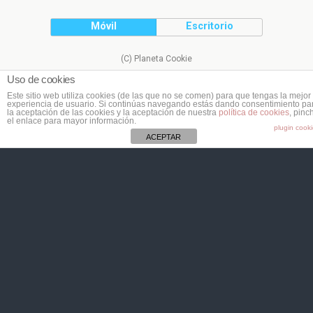
Móvil
Escritorio
(C) Planeta Cookie
Uso de cookies
Este sitio web utiliza cookies (de las que no se comen) para que tengas la mejor
experiencia de usuario. Si continúas navegando estás dando consentimiento pa
la aceptación de las cookies y la aceptación de nuestra
política de cookies
, pinc
el enlace para mayor información.
plugin cook
ACEPTAR