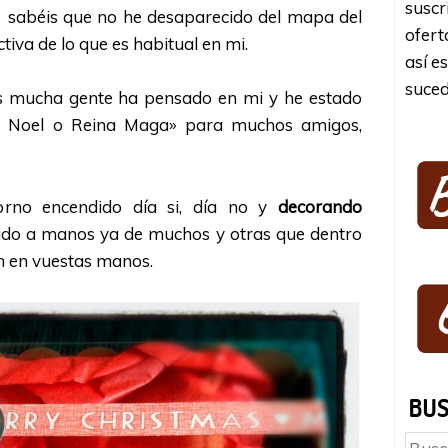
suscr
sabéis que no he desaparecido del mapa del
ofert
iva de lo que es habitual en mi.
así e
suced
as mucha gente ha pensado en mi y he estado
 Noel o Reina Maga» para muchos amigos,
rno encendido día si, día no y
decorando
ido a manos ya de muchos y otras que dentro
n en vuestas manos.
Busc