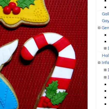
Gal
Gay
Gen
Hal
Infa