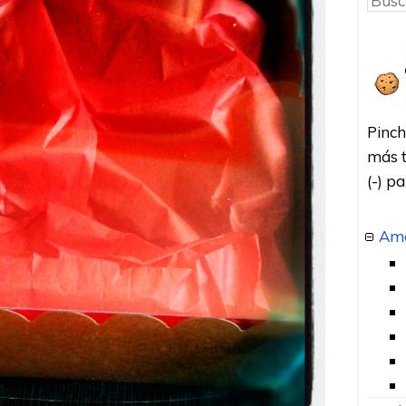
Pinch
más t
(-) p
Amo