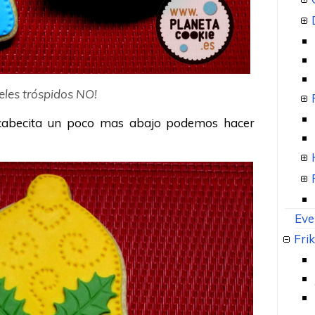
eles tróspidos NO!
cabecita un poco mas abajo podemos hacer
Eve
Frik