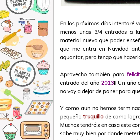
En los próximos días intentaré v
menos unas 3/4 entradas a l
material nuevo que poder enseñ
que me entra en Navidad an
aguantar, pero tengo que hacerlo
Aprovecho también para
felic
entrada del año
2013
!! Un año
no voy a dejar de poner para que
Y como aun no hemos terminado
pequeño
truquillo
de como logra
Muchos tendréis en casa este co
sabe muy bien por donde meterle 