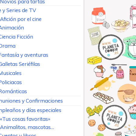
Novios para tartas
e y Series de TV
Afición por el cine
Animación
Ciencia Ficción
Drama
Fantasía y aventuras
Galletas Seriéfilas
Musicales
Policiacas
Románticas
uniones y Confirmaciones
pleaños y días especiales
«Tus cosas favoritas»
Animalitos, mascotas…
Cuentos y libros