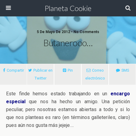
Planeta Cookie
5 De Mayo De 2012 • No Comments
Butanerooo…
Compartir
Publicar en
Pin
Correo
SMS
Twitter
electrónico
Este finde hemos estado trabajando en un
encargo
especial
que nos ha hecho un amigo. Una petición
peculiar, pero nosotras estamos abiertas a todo y si lo
que nos planteas es raro (en términos galleteriles, claro)
pues aún nos gusta más jejeje….