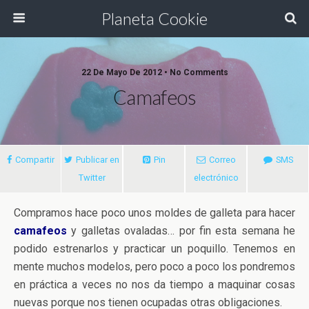
Planeta Cookie
22 De Mayo De 2012 • No Comments
Camafeos
Compartir
Publicar en
Pin
Correo
SMS
Twitter
electrónico
Compramos hace poco unos moldes de galleta para hacer
camafeos
y galletas ovaladas… por fin esta semana he
podido estrenarlos y practicar un poquillo. Tenemos en
mente muchos modelos, pero poco a poco los pondremos
en práctica a veces no nos da tiempo a maquinar cosas
nuevas porque nos tienen ocupadas otras obligaciones.