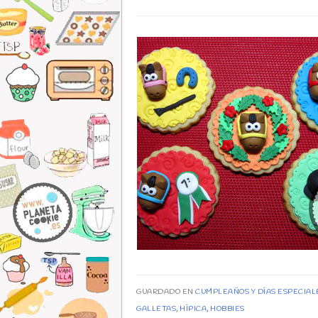
GUARDADO EN
CUMPLEAÑOS Y DÍAS ESPECIAL
GALLETAS
,
HÍPICA
,
HOBBIES