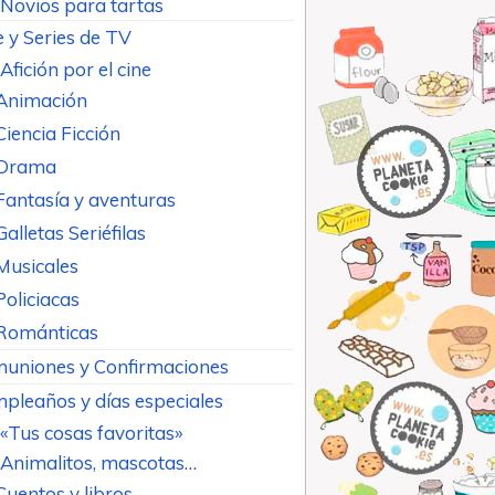
Novios para tartas
e y Series de TV
Afición por el cine
Animación
Ciencia Ficción
Drama
Fantasía y aventuras
Galletas Seriéfilas
Musicales
Policiacas
Románticas
uniones y Confirmaciones
pleaños y días especiales
«Tus cosas favoritas»
Animalitos, mascotas…
Cuentos y libros