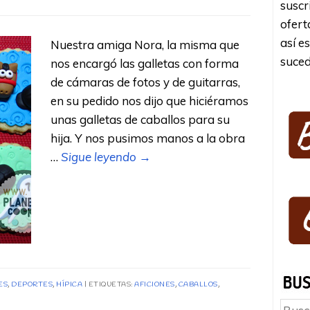
suscr
ofert
así e
Nuestra amiga Nora, la misma que
suced
nos encargó las galletas con forma
de cámaras de fotos y de guitarras,
en su pedido nos dijo que hiciéramos
unas galletas de caballos para su
hija. Y nos pusimos manos a la obra
…
Sigue leyendo
→
ES
,
DEPORTES
,
HÍPICA
ETIQUETAS:
AFICIONES
,
CABALLOS
,
Busc