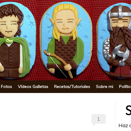
okie
 Fotos
Vídeos Galletas
Recetas/Tutoriales
Sobre mi
Políti
1
Haz c