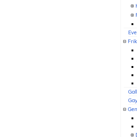
Eve
Frik
Gal
Gay
Gen