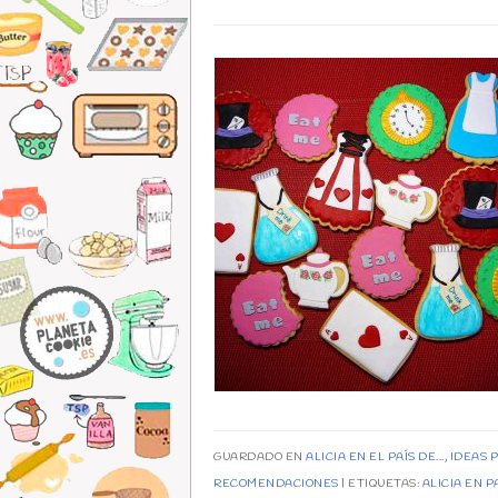
GUARDADO EN
ALICIA EN EL PAÍS DE...
,
IDEAS 
RECOMENDACIONES
ETIQUETAS:
ALICIA EN P