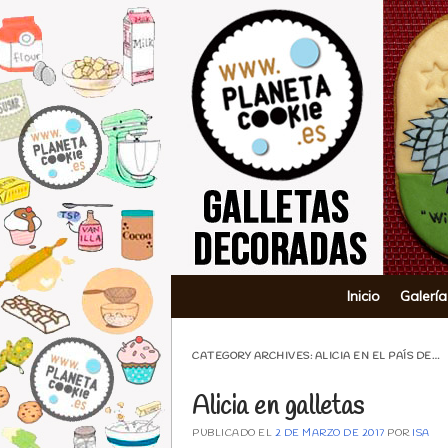
Planeta Co
Main menu
Skip to content
Inicio
Galería
CATEGORY ARCHIVES:
ALICIA EN EL PAÍS DE…
Alicia en galletas
PUBLICADO EL
2 DE MARZO DE 2017
POR
ISA