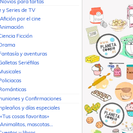
Novios para tartas
e y Series de TV
Afición por el cine
Animación
Ciencia Ficción
Drama
Fantasía y aventuras
Galletas Seriéfilas
Musicales
Policiacas
Románticas
uniones y Confirmaciones
pleaños y días especiales
«Tus cosas favoritas»
Animalitos, mascotas…
Cuentos y libros