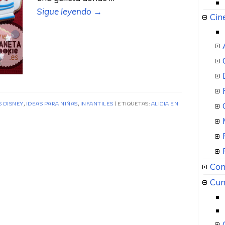
Sigue leyendo
→
Cin
S DISNEY
,
IDEAS PARA NIÑAS
,
INFANTILES
ETIQUETAS:
ALICIA EN
Com
Cum