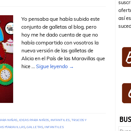
suscr
ofert
así e
Yo pensaba que había subido este
suced
conjunto de galletas al blog, pero
hoy me he dado cuenta de que no
había compartido con vosotros la
nueva versión de las galletas de
Alicia en el País de las Maravillas que
hice …
Sigue leyendo
→
PARA NIÑAS
,
IDEAS PARA NIÑOS
,
INFANTILES
,
TRUCOS Y
AIS MARAVILLAS
,
GALLETAS
,
INFANTILES
Busc