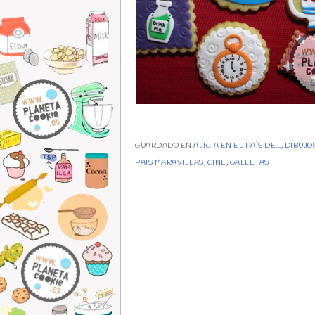
GUARDADO EN
ALICIA EN EL PAÍS DE...
,
DIBUJO
PAIS MARAVILLAS
,
CINE
,
GALLETAS
Post navigation