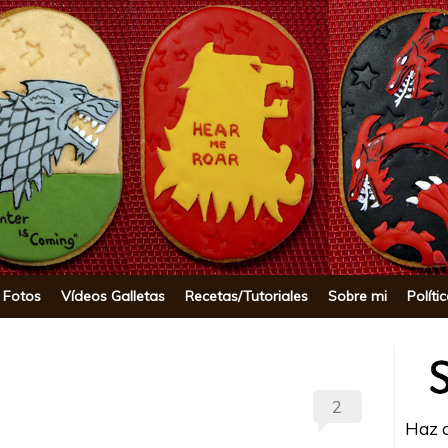
okie
 Fotos
Vídeos Galletas
Recetas/Tutoriales
Sobre mi
Políti
2
Haz c