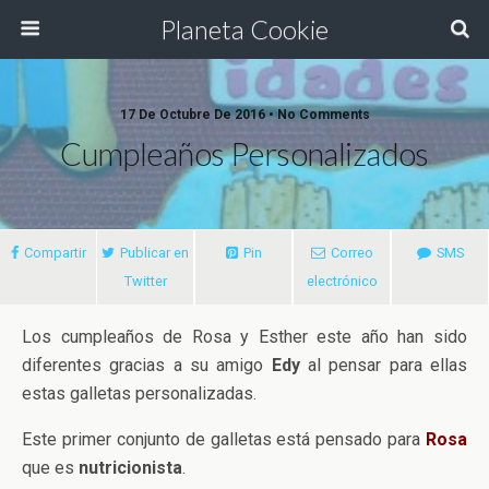
Planeta Cookie
17 De Octubre De 2016 • No Comments
Cumpleaños Personalizados
Compartir
Publicar en
Pin
Correo
SMS
Twitter
electrónico
Los cumpleaños de Rosa y Esther este año han sido
diferentes gracias a su amigo
Edy
al pensar para ellas
estas galletas personalizadas.
Este primer conjunto de galletas está pensado para
Rosa
que es
nutricionista
.