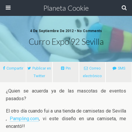
Planeta Cookie
4 De Septiembre De 2012 • No Comments
Curro Expo’92 Sevilla
Compartir
Publicar en
Pin
Correo
SMS
Twitter
electrónico
¿Quien se acuerda ya de las mascotas de eventos
pasados?
El otro día cuando fui a una tienda de camisetas de Sevilla
,
Pampling.com
, vi este diseño en una camiseta, me
encantó!!