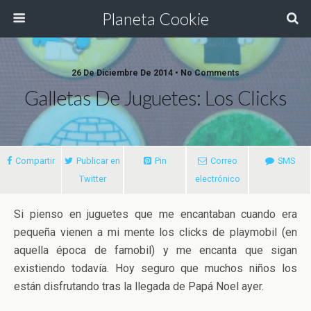
Planeta Cookie
26 De Diciembre De 2014 • No Comments
Galletas De Juguetes: Los Clicks
Compartir
Publicar en
Pin
Correo
SMS
Twitter
electrónico
Si pienso en juguetes que me encantaban cuando era
pequeña vienen a mi mente los clicks de playmobil (en
aquella época de famobil) y me encanta que sigan
existiendo todavía. Hoy seguro que muchos niños los
están disfrutando tras la llegada de Papá Noel ayer.