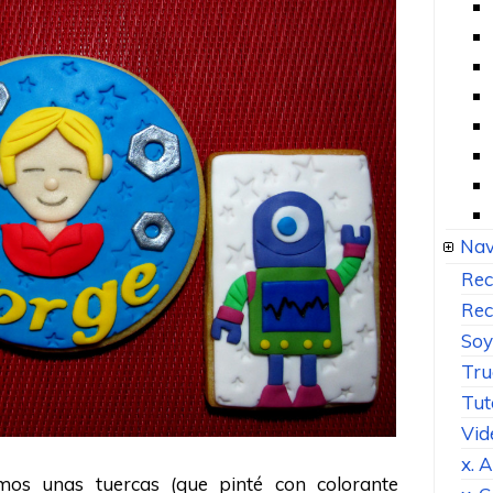
Nav
Rec
Rec
Soy
Tru
Tut
Vid
x. 
amos unas tuercas (que pinté con colorante