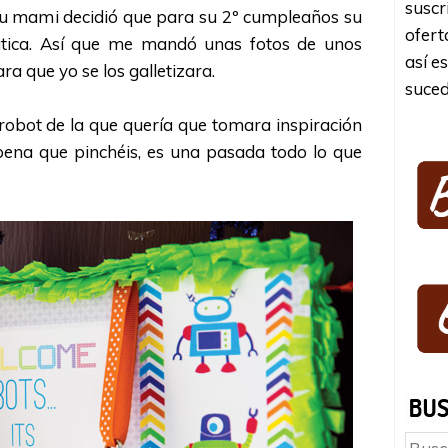
suscr
su mami decidió que para su 2º cumpleaños su
ofert
mática. Así que me mandó unas fotos de unos
así e
a que yo se los galletizara.
suced
 robot de la que quería que tomara inspiración
pena que pinchéis, es una pasada todo lo que
Busc