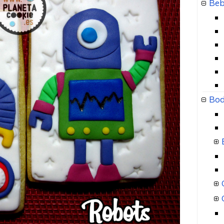
Beb
Bod