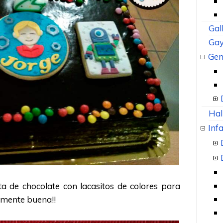
Gal
Gay
Gen
Hal
Infa
rta de chocolate con lacasitos de colores para
almente buena!!