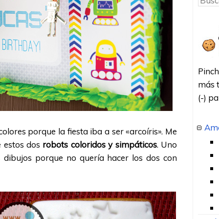
Pinch
más t
(-) p
Amo
lores porque la fiesta iba a ser «arcoíris». Me
e estos dos
robots coloridos y simpáticos
. Uno
s dibujos porque no quería hacer los dos con