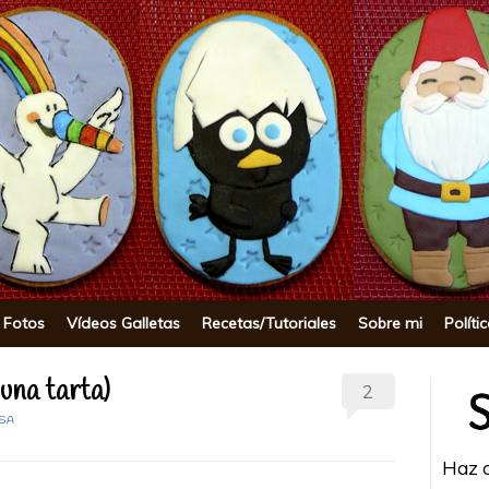
okie
 Fotos
Vídeos Galletas
Recetas/Tutoriales
Sobre mi
Políti
una tarta)
2
ISA
Haz c