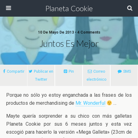
Planeta Cookie
10 De Mayo De 2013 • 4 Comments
Juntos Es Mejor
Compartir
Publicar en
Pin
Correo
SMS
Twitter
electrónico
Porque no sólo yo estoy enganchada a las frases de los
productos de merchandising de
Mr. Wonderful
…
Mayte quería sorprender a su chico con más galletas
Planeta Cookie por sus 6 meses juntos y esta vez
escogió para hacerlo la versión «Mega Galleta» (23cm de