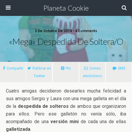
Planeta Cookie
2 De Octubre De 2014 • 4 Comments
«Mega» Despedida De Soltera/o
Compartir
Publicar en
Pin
Correo
SMS
Twitter
electrónico
Cuatro amigas decidieron desearles mucha felicidad a
sus amigos Sergio y Laura con una mega galleta en el día
de la
despedida de solteros
de ambos que organizaron
para ellos. Pero ese galletón no venía sólo, iba
acompañado de una
versión mini
de cada una de ellas
galletizada
.