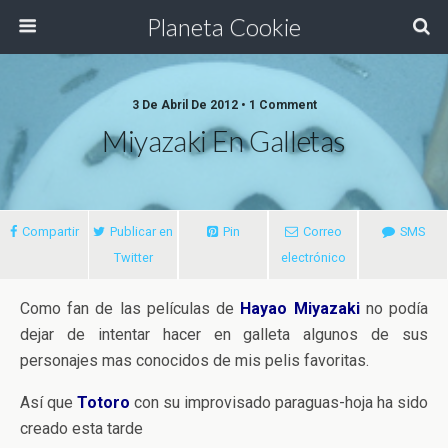
Planeta Cookie
3 De Abril De 2012 • 1 Comment
Miyazaki En Galletas
Compartir
Publicar en
Pin
Correo
SMS
Twitter
electrónico
Como fan de las películas de
Hayao Miyazaki
no podía
dejar de intentar hacer en galleta algunos de sus
personajes mas conocidos de mis pelis favoritas.
Así que
Totoro
con su improvisado paraguas-hoja ha sido
creado esta tarde