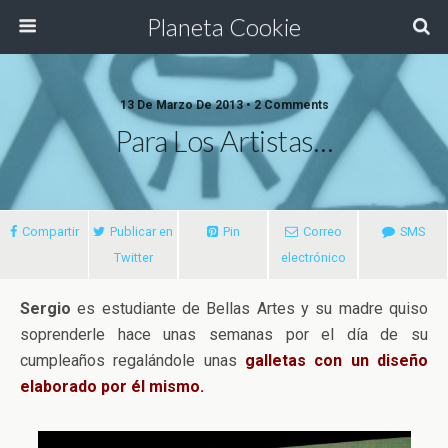
Planeta Cookie
13 De Marzo De 2013 • 2 Comments
Para Los Artistas…
Compartir
Publicar en
Pin
Correo
SMS
Twitter
electrónico
Sergio
es estudiante de Bellas Artes y su madre quiso
soprenderle hace unas semanas por el día de su
cumpleaños regalándole unas
galletas con un diseño
elaborado por él mismo.