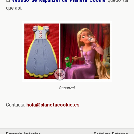
El
vestido de Rapunzel de Planeta Cookie
quedó tal
que así.
Rapunzel
Contacta:
hola@planetacookie.es