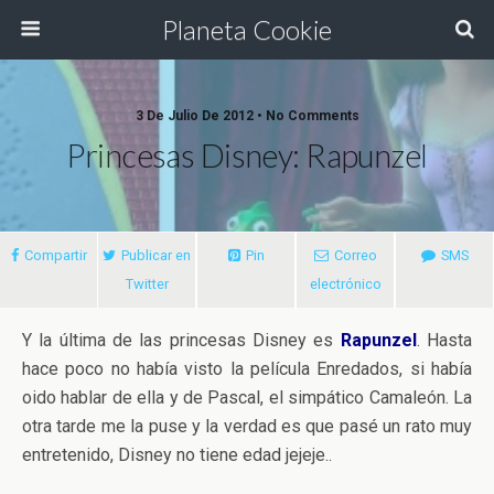
Planeta Cookie
3 De Julio De 2012 • No Comments
Princesas Disney: Rapunzel
Compartir
Publicar en
Pin
Correo
SMS
Twitter
electrónico
Y la última de las princesas Disney es
Rapunzel
. Hasta
hace poco no había visto la película Enredados, si había
oido hablar de ella y de Pascal, el simpático Camaleón. La
otra tarde me la puse y la verdad es que pasé un rato muy
entretenido, Disney no tiene edad jejeje..