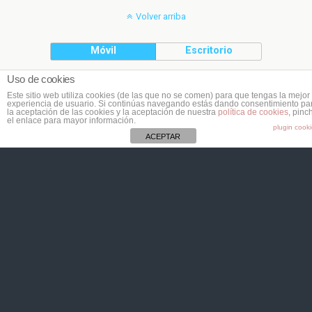
Volver arriba
Móvil
Escritorio
Uso de cookies
(C) Planeta Cookie
Este sitio web utiliza cookies (de las que no se comen) para que tengas la mejor
experiencia de usuario. Si continúas navegando estás dando consentimiento pa
la aceptación de las cookies y la aceptación de nuestra
política de cookies
, pinc
el enlace para mayor información.
plugin cook
ACEPTAR