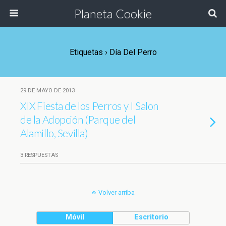
Planeta Cookie
Etiquetas › Día Del Perro
29 DE MAYO DE 2013
XIX Fiesta de los Perros y I Salon
de la Adopción (Parque del
Alamillo, Sevilla)
3 RESPUESTAS
Volver arriba
Móvil
Escritorio