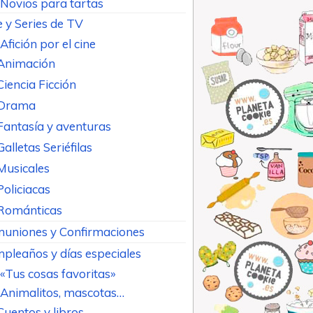
Novios para tartas
e y Series de TV
Afición por el cine
Animación
Ciencia Ficción
Drama
Fantasía y aventuras
Galletas Seriéfilas
Musicales
Policiacas
Románticas
uniones y Confirmaciones
pleaños y días especiales
«Tus cosas favoritas»
Animalitos, mascotas…
Cuentos y libros