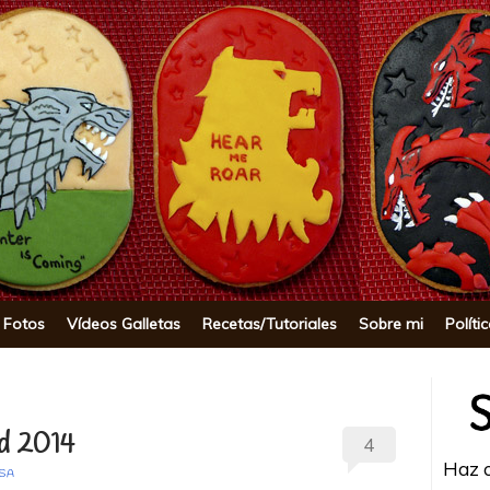
okie
 Fotos
Vídeos Galletas
Recetas/Tutoriales
Sobre mi
Políti
ad 2014
4
Haz c
ISA