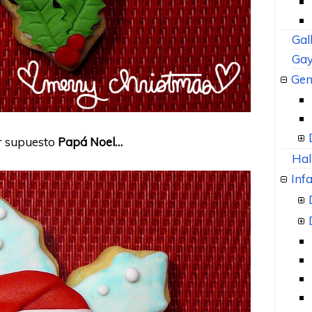
Gal
Gay
Gen
r supuesto
Papá Noel…
Hal
Infa