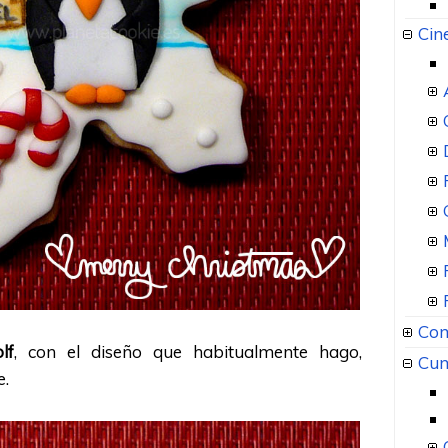
Cin
Com
lf
, con el diseño que habitualmente hago,
Cum
e.