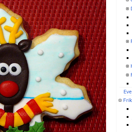
Eve
Frik