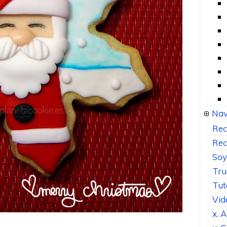
Nav
Rec
Rec
Soy
Tru
Tut
Vid
x. 