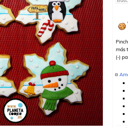
Pinch
más t
(-) p
Amo