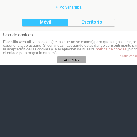
Volver arriba
Móvil
Escritorio
Uso de cookies
(C) Planeta Cookie
Este sitio web utiliza cookies (de las que no se comen) para que tengas la mejor
experiencia de usuario. Si continúas navegando estás dando consentimiento pa
la aceptación de las cookies y la aceptación de nuestra
política de cookies
, pinc
el enlace para mayor información.
plugin cook
ACEPTAR