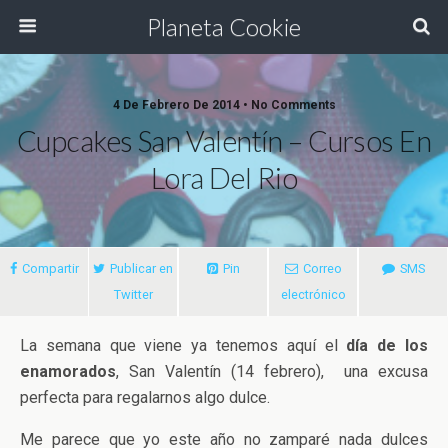
Planeta Cookie
4 De Febrero De 2014 • No Comments
Cupcakes San Valentín – Cursos En
Lora Del Rio
Compartir
Publicar en
Pin
Correo
SMS
Twitter
electrónico
La semana que viene ya tenemos aquí el
día de los
enamorados
, San Valentín (14 febrero), una excusa
perfecta para regalarnos algo dulce.
Me parece que yo este año no zamparé nada dulces