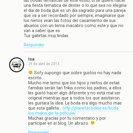
las bodas tematicas de este estilo, si se quiere hacer
una fiesta tematica de dexter o lo que sea no elegiria
el dia de boda que es un dia sagrado para una pareja
que va a ser recordado por siempre, imaginarse que
los nietos vean las fotos del casamiento de sus
abuelos con un tema macabro como este y que no
van a saber que es.
Tus galletas muy lindas.
Responder
Isa
29 de abril de 2013
Sofy supongo que sobre gustos no hay nada
escrito.
Mucho me temo que los hijos y nietos de estas
familias serán tan frikis como los padres, a ellos
les gustó hacer algo diferente y no está mal ser
original mientras que a todos los que asistieron
les gustara la idea. La boda era algo mucho mas
que esta galleta…
http://planetacookie.es/boda-
los-malos-de-la-pelicula/
Muchas gracias por tu comentario y por
participar en el blog. Un abrazo.
Responder