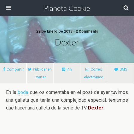
Planeta Cookie
22 De Enero De 2013 • 2 Comments
Dexter
Compartir
Publicar en
Pin
Correo
SMS
Twitter
electrónico
En la
boda
que os comentaba en el post de ayer tuvimos
una galleta que tenía una complejidad especial, teníamos
que hacer una galleta de la serie de TV
Dexter
.