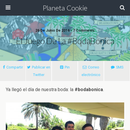
Planeta Cookie
26 De Junio De 2016 • 7 Comments
El Juego De La #BodaBonica
Compartir
Publicar en
Pin
Correo
SMS
Twitter
electrónico
Ya llegó el día de nuestra boda: la
#bodabonica
.