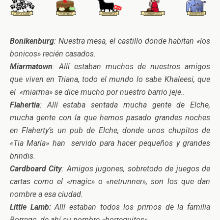
Bonikenburg
: Nuestra mesa, el castillo donde habitan «los
bonicos» recién casados.
Miarmatown
: Allí estaban muchos de nuestros amigos
que viven en Triana, todo el mundo lo sabe Khaleesi, que
el «miarma» se dice mucho por nuestro barrio jeje..
Flahertia
: Allí estaba sentada mucha gente de Elche,
mucha gente con la que hemos pasado grandes noches
en Flaherty’s un pub de Elche, donde unos chupitos de
«Tia María» han servido para hacer pequeños y grandes
brindis.
Cardboard City
: Amigos jugones, sobretodo de juegos de
cartas como el «magic» o «netrunner», son los que dan
nombre a esa ciudad.
Little Lamb:
Allí estaban todos los primos de la familia
Borrego, de ahí su nombre «borreguitos».