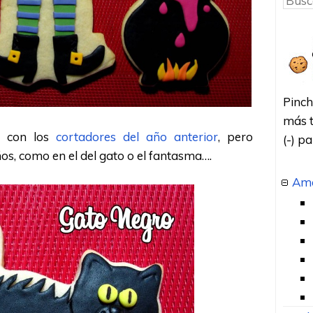
Pinch
más t
s con los
cortadores del año anterior
, pero
(-) p
s, como en el del gato o el fantasma….
Amo