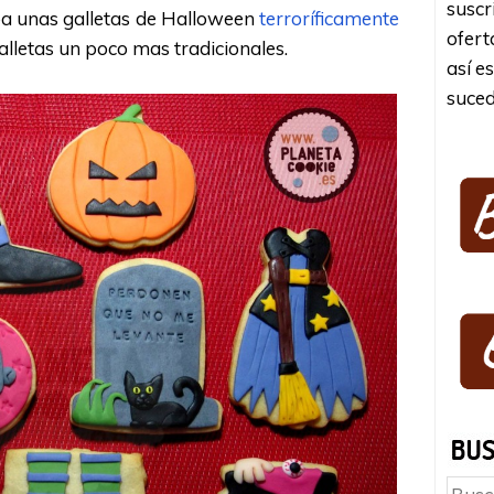
suscr
a unas galletas de Halloween
terroríficamente
ofert
alletas un poco mas tradicionales.
así e
suced
Busc