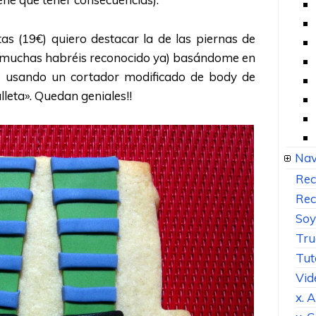
tas (19€) quiero destacar la de las piernas de
o muchas habréis reconocido ya) basándome en
e
usando un cortador modificado de body de
lleta». Quedan geniales!!
Nav
Rec
Rec
Soy
Tru
Tut
Vid
x. 