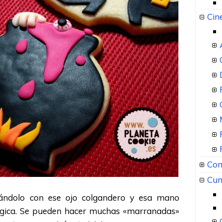
Cin
Com
Cum
ándolo con ese ojo colgandero y esa mano
mágica. Se pueden hacer muchas «marranadas»