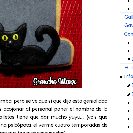
Gal
Gay
Gen
Hal
Infa
tumba, pero se ve que si que dijo esta genialidad
s acojonar al personal poner el nombre de la
alletas tiene que dar mucho yuyu…. (véis que
ena psicópata, el verme cuatro temporadas de
iene que tener consecuencias).