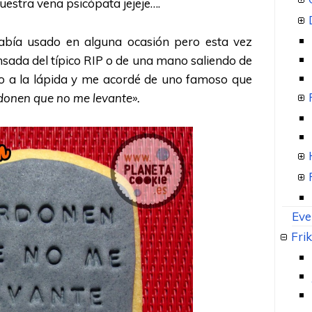
vuestra vena psicópata jejeje….
abía usado en alguna ocasión pero esta vez
nsada del típico RIP o de una mano saliendo de
afio a la lápida y me acordé de uno famoso que
donen que no me levante».
Eve
Frik