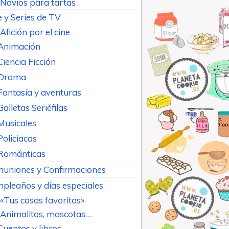
Novios para tartas
e y Series de TV
Afición por el cine
Animación
Ciencia Ficción
Drama
Fantasía y aventuras
Galletas Seriéfilas
Musicales
Policiacas
Románticas
uniones y Confirmaciones
pleaños y días especiales
«Tus cosas favoritas»
Animalitos, mascotas…
Cuentos y libros