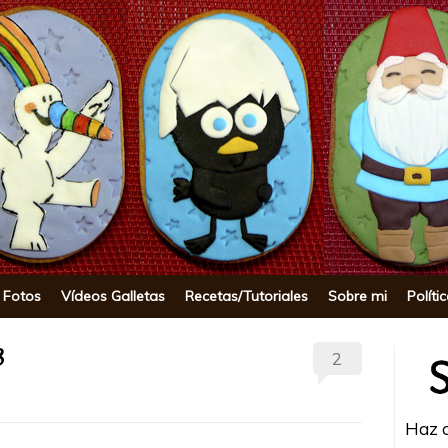
okie
 Fotos
Vídeos Galletas
Recetas/Tutoriales
Sobre mi
Políti
3
2
Haz c