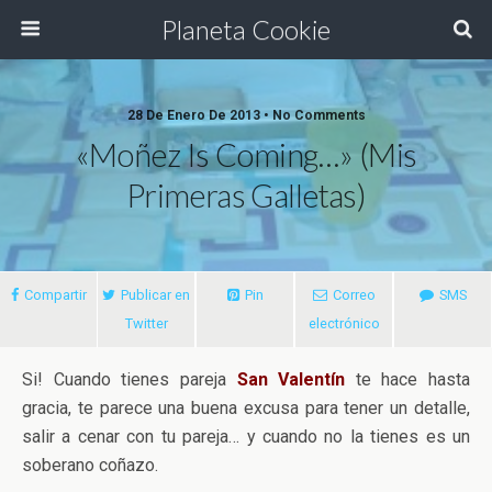
Planeta Cookie
28 De Enero De 2013 • No Comments
«Moñez Is Coming…» (mis
Primeras Galletas)
Compartir
Publicar en
Pin
Correo
SMS
Twitter
electrónico
Si! Cuando tienes pareja
San Valentín
te hace hasta
gracia, te parece una buena excusa para tener un detalle,
salir a cenar con tu pareja… y cuando no la tienes es un
soberano coñazo.