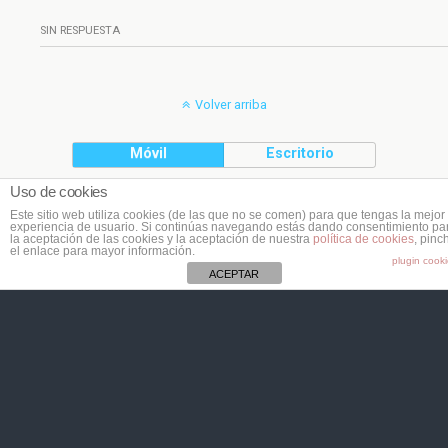
SIN RESPUESTA
Volver arriba
Móvil
Escritorio
Uso de cookies
(C) Planeta Cookie
Este sitio web utiliza cookies (de las que no se comen) para que tengas la mejor
experiencia de usuario. Si continúas navegando estás dando consentimiento pa
la aceptación de las cookies y la aceptación de nuestra
política de cookies
, pinc
el enlace para mayor información.
plugin cook
ACEPTAR