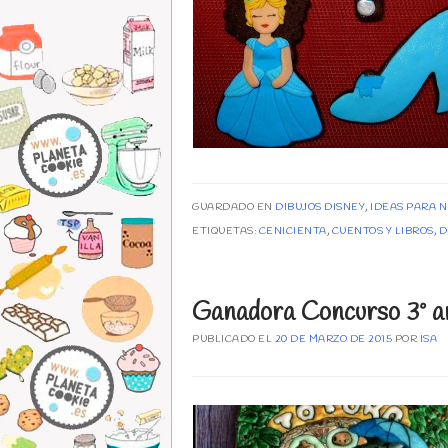
GUARDADO EN
DIBUJOS DISNEY
,
IDEAS PARA N
ETIQUETAS:
CENICIENTA
,
CUENTOS Y LIBROS
,
D
Ganadora Concurso 3º an
PUBLICADO EL
20 DE MARZO DE 2015
POR
ISA