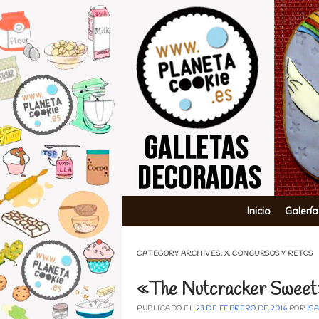
Planeta Co
Main menu
Skip to content
Inicio
Galería
CATEGORY ARCHIVES:
X. CONCURSOS Y RETOS
«The Nutcracker Sweet»
PUBLICADO EL
23 DE FEBRERO DE 2016
POR
ISA