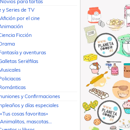
Novios para tartas
e y Series de TV
Afición por el cine
Animación
Ciencia Ficción
Drama
Fantasía y aventuras
Galletas Seriéfilas
Musicales
Policiacas
Románticas
uniones y Confirmaciones
pleaños y días especiales
«Tus cosas favoritas»
Animalitos, mascotas…
Cuentos y libros