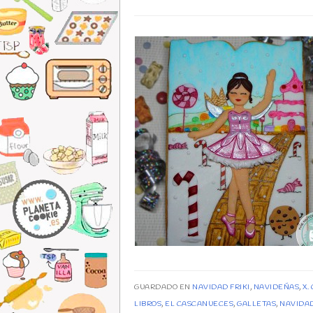
GUARDADO EN
NAVIDAD FRIKI
,
NAVIDEÑAS
,
X.
LIBROS
,
EL CASCANUECES
,
GALLETAS
,
NAVIDA