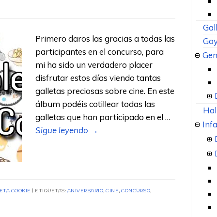
Gal
Primero daros las gracias a todas las
Gay
participantes en el concurso, para
Gen
mi ha sido un verdadero placer
disfrutar estos días viendo tantas
galletas preciosas sobre cine. En este
álbum podéis cotillear todas las
Hal
galletas que han participado en el …
Infa
Sigue leyendo
→
NETA COOKIE
ETIQUETAS:
ANIVERSARIO
,
CINE
,
CONCURSO
,