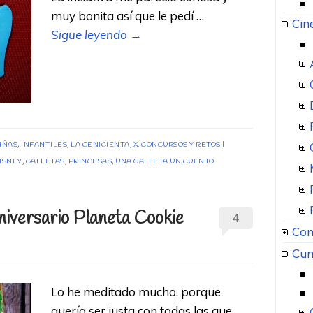
muy bonita así que le pedí …
Cin
Sigue leyendo
→
IÑAS
,
INFANTILES
,
LA CENICIENTA
,
X. CONCURSOS Y RETOS
ISNEY
,
GALLETAS
,
PRINCESAS
,
UNA GALLETA UN CUENTO
iversario Planeta Cookie
4
Com
Cum
Lo he meditado mucho, porque
quería ser justa con todas las que