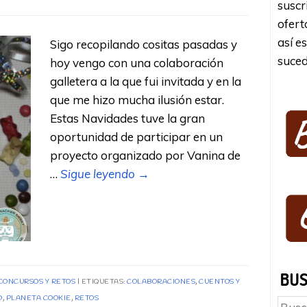
suscr
ofert
así e
Sigo recopilando cositas pasadas y
suced
hoy vengo con una colaboración
galletera a la que fui invitada y en la
que me hizo mucha ilusión estar.
Estas Navidades tuve la gran
oportunidad de participar en un
proyecto organizado por Vanina de
…
Sigue leyendo
→
 CONCURSOS Y RETOS
ETIQUETAS:
COLABORACIONES
,
CUENTOS Y
D
,
PLANETA COOKIE
,
RETOS
Busc