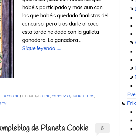
habéis participado y más aun con
las que habéis quedado finalistas del
concurso, pero tras darle al coco
esta tarde he dado con la galleta
ganadora. La ganadora …
Sigue leyendo
→
Eve
NETA COOKIE
ETIQUETAS:
CINE
,
CONCURSO
,
CUMPLEBLOG
,
Frik
S TV
cumpleblog de Planeta Cookie
6