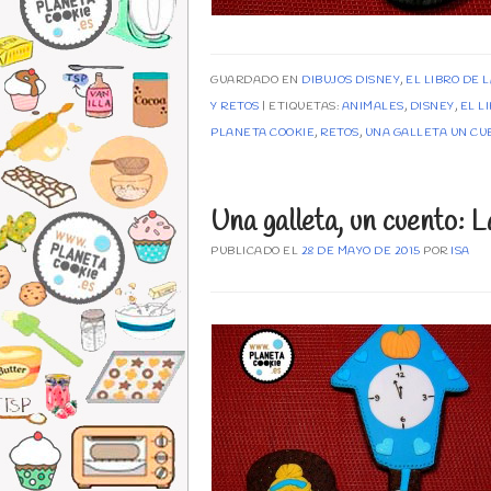
GUARDADO EN
DIBUJOS DISNEY
,
EL LIBRO DE 
Y RETOS
ETIQUETAS:
ANIMALES
,
DISNEY
,
EL L
PLANETA COOKIE
,
RETOS
,
UNA GALLETA UN CU
Una galleta, un cuento: L
PUBLICADO EL
28 DE MAYO DE 2015
POR
ISA