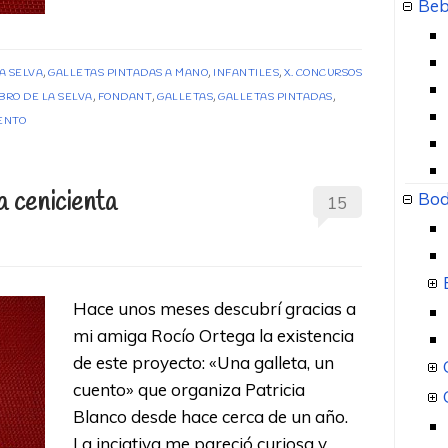
Beb
LA SELVA
,
GALLETAS PINTADAS A MANO
,
INFANTILES
,
X. CONCURSOS
IBRO DE LA SELVA
,
FONDANT
,
GALLETAS
,
GALLETAS PINTADAS
,
ENTO
a cenicienta
Bod
15
Hace unos meses descubrí gracias a
mi amiga Rocío Ortega la existencia
de este proyecto: «Una galleta, un
cuento» que organiza Patricia
Blanco desde hace cerca de un año.
La inciativa me pareció curiosa y