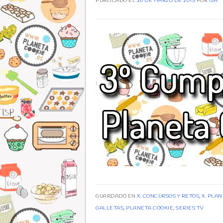
PUBLICADO EL
20 DE MARZO DE 2015
POR
ISA
GUARDADO EN
X. CONCURSOS Y RETOS
,
X. PLA
GALLETAS
,
PLANETA COOKIE
,
SERIES TV