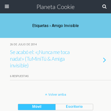
Planeta Cookie
Etiquetas › Amigo Invisible
26 DE JULIO DE 2014
Se acabó el: «¡Nunca me toca
nada!» (TuMiniTú & Amiga
invisible)
6 RESPUESTAS
Volver arriba
Móvil
Escritorio