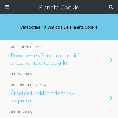
Planeta Cookie
Categorías ›
X. Amigos De Planeta Cookie
23 DE FEBRERO DE 2015
Pronto este «Planeta» cumplirá
años… vamos a celebrarlo!
SIN RESPUESTA
23 DE DICIEMBRE DE 2014
Árbol de Navidad galletero y
sorpresas
SIN RESPUESTA