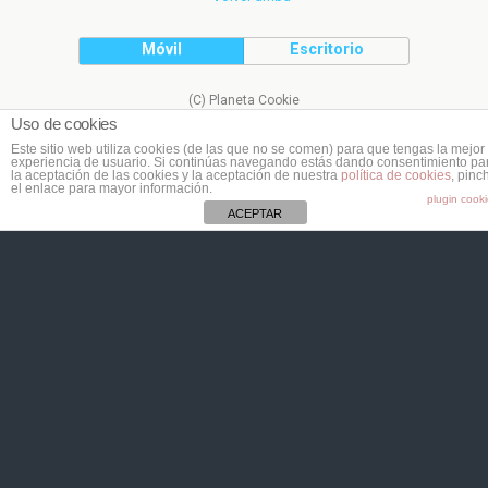
Móvil
Escritorio
(C) Planeta Cookie
Uso de cookies
Este sitio web utiliza cookies (de las que no se comen) para que tengas la mejor
experiencia de usuario. Si continúas navegando estás dando consentimiento pa
la aceptación de las cookies y la aceptación de nuestra
política de cookies
, pinc
el enlace para mayor información.
plugin cook
ACEPTAR