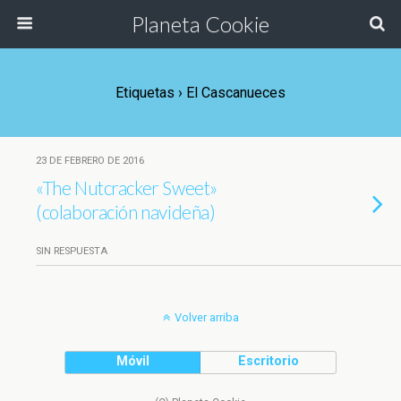
Planeta Cookie
Etiquetas › El Cascanueces
23 DE FEBRERO DE 2016
«The Nutcracker Sweet»
(colaboración navideña)
SIN RESPUESTA
Volver arriba
Móvil
Escritorio