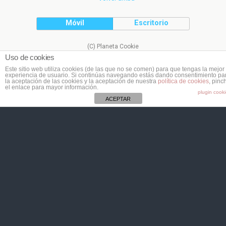
Móvil
Escritorio
(C) Planeta Cookie
Uso de cookies
Este sitio web utiliza cookies (de las que no se comen) para que tengas la mejor
experiencia de usuario. Si continúas navegando estás dando consentimiento pa
la aceptación de las cookies y la aceptación de nuestra
política de cookies
, pinc
el enlace para mayor información.
plugin cook
ACEPTAR