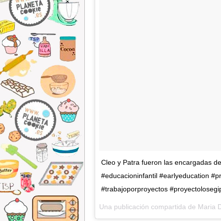
Cleo y Patra fueron las encargadas de 
#educacioninfantil #earlyeducation #
#trabajoporproyectos #proyectolosegi
Una publicación compartida de Maria