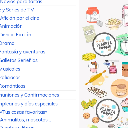
Novios para tartas
e y Series de TV
Afición por el cine
Animación
Ciencia Ficción
Drama
Fantasía y aventuras
Galletas Seriéfilas
Musicales
Policiacas
Románticas
uniones y Confirmaciones
pleaños y días especiales
«Tus cosas favoritas»
Animalitos, mascotas…
Cuentos y libros