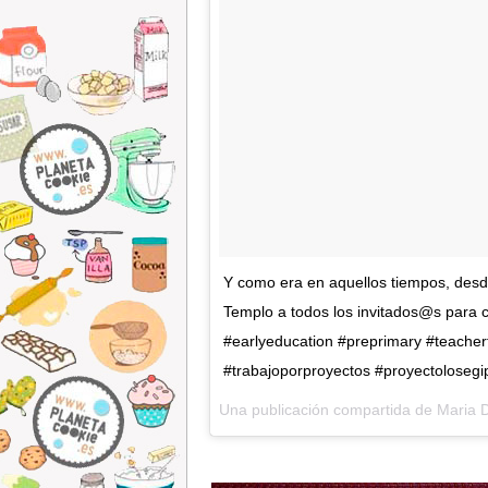
Y como era en aquellos tiempos, desd
Templo a todos los invitados​@s para ce
#earlyeducation #preprimary #teacher
#trabajoporproyectos #proyectolosegi
Una publicación compartida de Maria