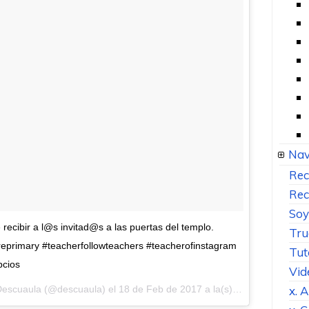
Nav
Rec
Rec
Soy
recibir a l@s invitad@s a las puertas del templo.
Tru
preprimary #teacherfollowteachers #teacherofinstagram
Tut
pcios
Vid
x. 
 Descuaula (@descuaula) el
18 de Feb de 2017 a la(s) 12:20 PST