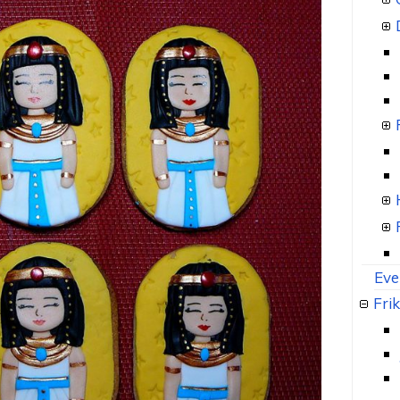
Eve
Frik