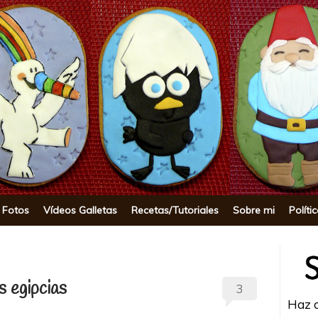
okie
 Fotos
Vídeos Galletas
Recetas/Tutoriales
Sobre mi
Políti
s egipcias
3
Haz c