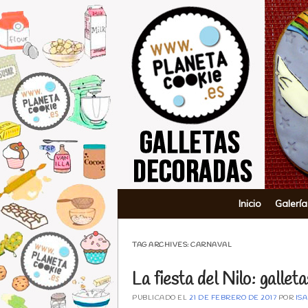
Planeta Co
Main menu
Skip to content
Inicio
Galería
TAG ARCHIVES:
CARNAVAL
La fiesta del Nilo: galleta
PUBLICADO EL
21 DE FEBRERO DE 2017
POR
ISA