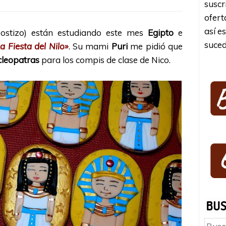
suscr
ofert
así e
ostizo) están estudiando este mes
Egipto
e
suced
a Fiesta del Nilo»
. Su mami
Puri
me pidió que
cleopatras
para los compis de clase de Nico.
Busc