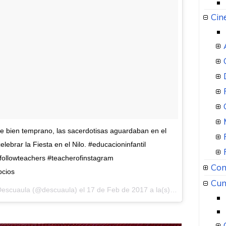
Cin
e bien temprano, las sacerdotisas aguardaban en el
lebrar la Fiesta en el Nilo. #educacioninfantil
followteachers #teacherofinstagram
Com
pcios
Cum
 Descuaula (@descuaula) el
17 de Feb de 2017 a la(s) 11:24 PST