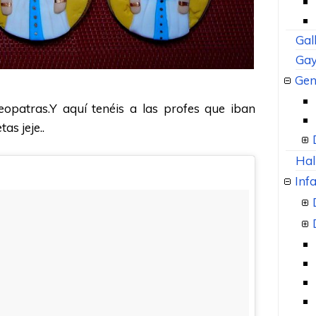
Gal
Gay
Gen
eopatras.Y aquí tenéis a las profes que iban
as jeje..
Hal
Infa