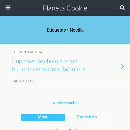
Planeta Cookie
Etiquetas › Nocilla
3 DE JUNIO DE 2013
Cupcakes de chocolate con
buttercream de nocilla/nutella
3 RESPUESTAS
Volver arriba
Móvil
Escritorio