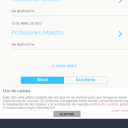
SIN RESPUESTA
12 DE ABRIL DE 2012
Profesiones: Maestra
SIN RESPUESTA
Volver arriba
Móvil
Escritorio
Uso de cookies
(C) Planeta Cookie
Este sitio web utiliza cookies (de las que no se comen) para que tengas la mejor
experiencia de usuario. Si continúas navegando estás dando consentimiento pa
la aceptación de las cookies y la aceptación de nuestra
política de cookies
, pinc
el enlace para mayor información.
plugin cook
ACEPTAR