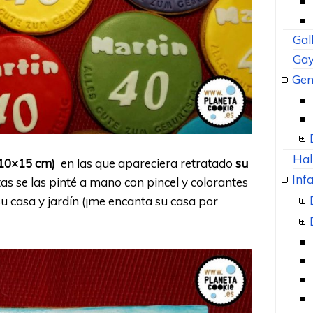
Gal
Gay
Gen
Hal
(10×15 cm)
en las que apareciera retratado
su
Infa
etas se las pinté a mano con pincel y colorantes
 su casa y jardín (¡me encanta su casa por