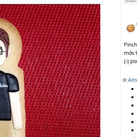
Pinch
más t
(-) p
Amo