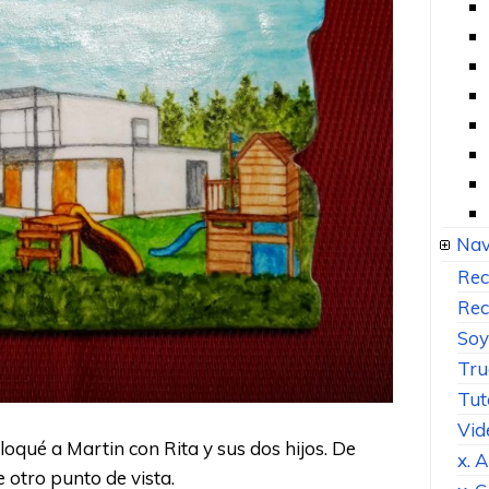
Nav
Rec
Rec
Soy
Tru
Tut
Vid
oloqué a Martin con Rita y sus dos hijos. De
x. 
 otro punto de vista.