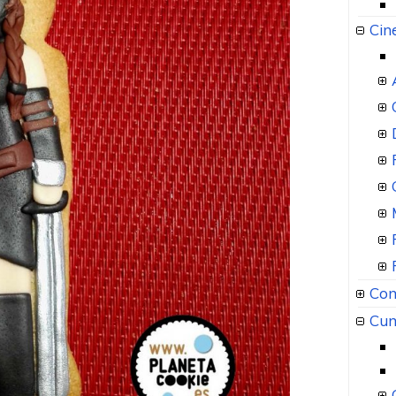
Cin
Com
Cum