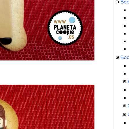
Beb
Bod