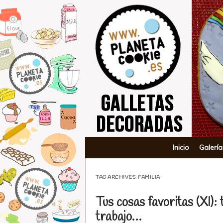
Planeta Co
Main menu
Skip to content
Inicio
Galería
TAG ARCHIVES:
FAMILIA
Tus cosas favoritas (XI): t
trabajo…