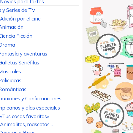
Novios para tartas
e y Series de TV
Afición por el cine
Animación
Ciencia Ficción
Drama
Fantasía y aventuras
Galletas Seriéfilas
Musicales
Policiacas
Románticas
uniones y Confirmaciones
pleaños y días especiales
«Tus cosas favoritas»
Animalitos, mascotas…
Cuentos y libros