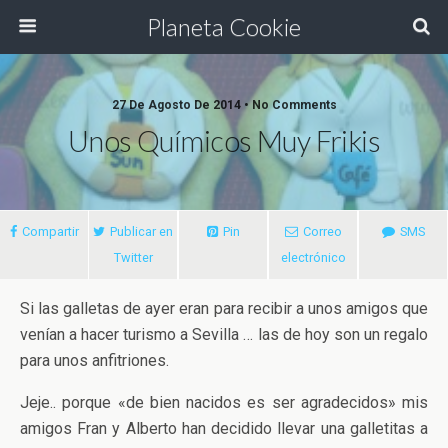
Planeta Cookie
27 De Agosto De 2014 • No Comments
Unos Químicos Muy Frikis
Compartir
Publicar en
Pin
Correo
SMS
Twitter
electrónico
Si las galletas de ayer eran para recibir a unos amigos que
venían a hacer turismo a Sevilla … las de hoy son un regalo
para unos anfitriones.
Jeje.. porque «de bien nacidos es ser agradecidos» mis
amigos Fran y Alberto han decidido llevar una galletitas a