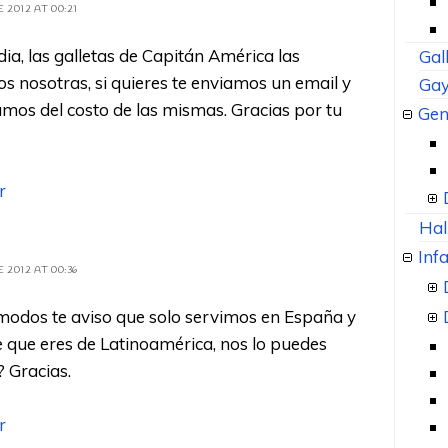
 2012 AT 00:21
ia, las galletas de Capitán América las
Gal
 nosotras, si quieres te enviamos un email y
Gay
mos del costo de las mismas. Gracias por tu
Gen
r
Hal
Infa
 2012 AT 00:36
modos te aviso que solo servimos en España y
 que eres de Latinoamérica, nos lo puedes
 Gracias.
r