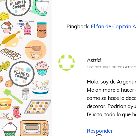
Pingback:
El fan de Capitán 
Astrid
3 DE OCTUBRE DE 2012 AT 19:
Hola, soy de Argentin
Me animare a hacer c
como se hace la deco
decorar. Podrian ay
felicito, todo lo que 
Responder