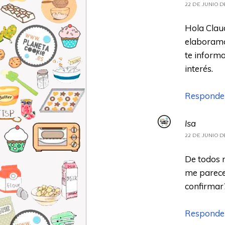
22 DE JUNIO DE
Hola Claud
elaboramos
te informa
interés.
Responde
Isa
22 DE JUNIO DE
De todos 
me parece
confirmar?
Responde