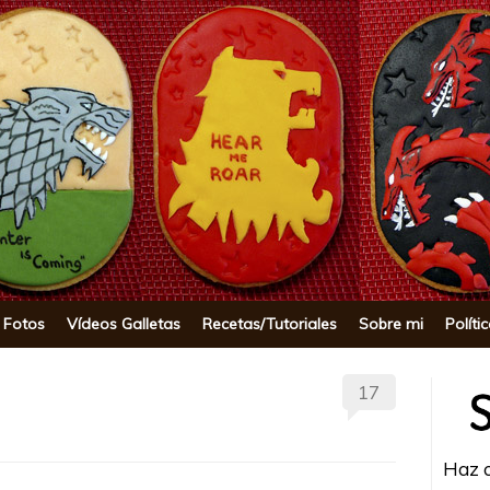
okie
 Fotos
Vídeos Galletas
Recetas/Tutoriales
Sobre mi
Políti
17
Haz c