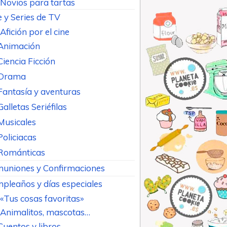
Novios para tartas
e y Series de TV
Afición por el cine
Animación
Ciencia Ficción
Drama
Fantasía y aventuras
Galletas Seriéfilas
Musicales
Policiacas
Románticas
uniones y Confirmaciones
pleaños y días especiales
«Tus cosas favoritas»
Animalitos, mascotas…
Cuentos y libros