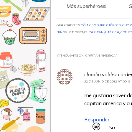
Gallery
G
Más superhéroes!
S
image
i
with
w
GUARDADO EN
CÓMICS Y SUPERHÉROES
,
CUMPL
caption:
c
NIÑOS
|
ETIQUETAS:
CAPITÁN AMÉRICA
,
COMIC
17 THOUGHTS ON “
CAPITÁN AMÉRICA
”
claudia valdez carde
22 DE JUNIO DE 2012 AT 00:16
me gustaria saver do
capitan america y cu
Responder
Isa