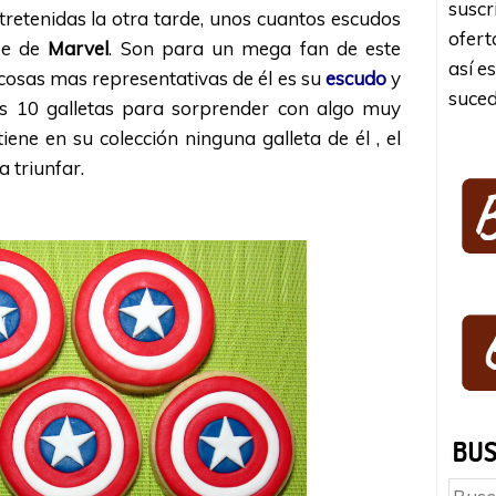
suscr
retenidas la otra tarde, unos cuantos escudos
ofert
oe de
Marvel
. Son para un mega fan de este
así e
cosas mas representativas de él es su
escudo
y
suced
s 10 galletas para sorprender con algo muy
iene en su colección ninguna galleta de él , el
 triunfar.
Busc