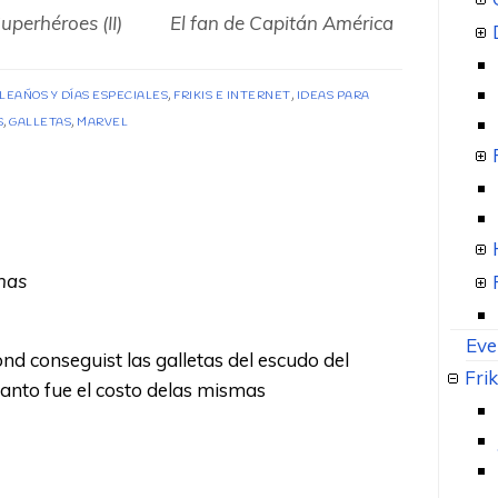
allery
Gallery
uperhéroes (II)
El fan de Capitán América
mage
image
ith
with
EAÑOS Y DÍAS ESPECIALES
,
FRIKIS E INTERNET
,
IDEAS PARA
aption:
caption:
S
,
GALLETAS
,
MARVEL
nas
Eve
nd conseguist las galletas del escudo del
Frik
anto fue el costo delas mismas