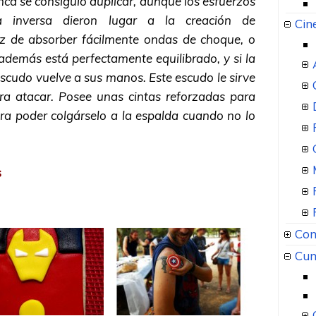
ca se consiguió duplicar, aunque los esfuerzos
ía inversa dieron lugar a la creación de
Cin
z de absorber fácilmente ondas de choque, o
además está perfectamente equilibrado, y si la
escudo vuelve a sus manos. Este escudo le sirve
a atacar. Posee unas cintas reforzadas para
ara poder colgárselo a la espalda cuando no lo
s
Com
Cum