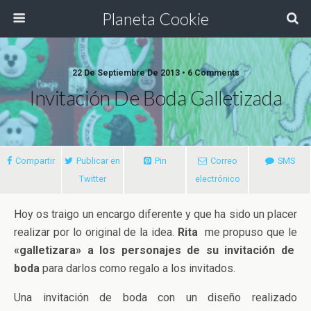
Planeta Cookie
22 De Septiembre De 2013 • 6 Comments
Invitación De Boda Galletizada
Compartir
Publicar en
Pin
Correo
SMS
Twitter
electrónico
Hoy os traigo un encargo diferente y que ha sido un placer
realizar por lo original de la idea.
Rita
me propuso que le
«galletizara» a los personajes de su invitación de
boda
para darlos como regalo a los invitados.
Una invitación de boda con un diseño realizado