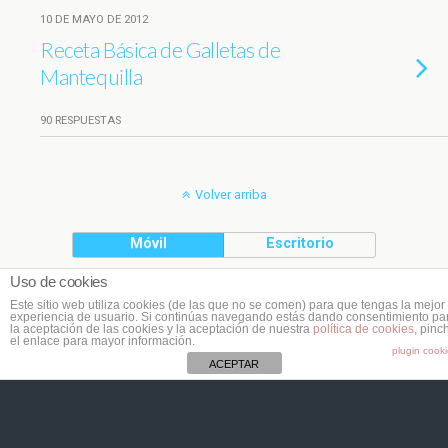
10 DE MAYO DE 2012
Receta Básica de Galletas de
Mantequilla
90 RESPUESTAS
Volver arriba
Móvil
Escritorio
Uso de cookies
(C) Planeta Cookie
Este sitio web utiliza cookies (de las que no se comen) para que tengas la mejor
experiencia de usuario. Si continúas navegando estás dando consentimiento pa
la aceptación de las cookies y la aceptación de nuestra
política de cookies
, pinc
el enlace para mayor información.
plugin cook
ACEPTAR