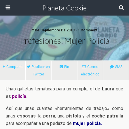
Planeta Cookie
2 De Septiembre De 2013 • 1 Comment
Profesiones: Mujer Policía
Compartir
Publicar en
Pin
Correo
SMS
Twitter
electrónico
Unas galletas temáticas para un cumple, el de
Laura
que
es
policía
.
Así que unas cuantas «herramientas de trabajo» como
unas
esposas
, la
porra
, una
pistola
y el
coche patrulla
para acompañar a una pedazo de
mujer policia.